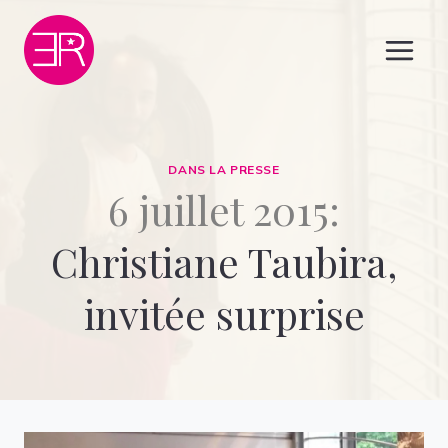
Aller
au
contenu
DANS LA PRESSE
6 juillet 2015:
Christiane Taubira,
invitée surprise