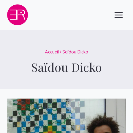
Aller
au
contenu
Accueil
/
Saïdou Dicko
Saïdou Dicko